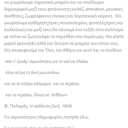
να γνωρίσουμε σημαντικά μνημεία και να «παίξουμε»
δημιουργικά μαζί τους φτιάχνοντας κολάζ, animation, μουσικές
συνθέσεις, ζωγραφικούς πίνακες και λογοτεχνικά κείμενα. Θα
γνωρίσουμε καθηγητές/τριες πανεπιστημίου, φοιτητές/τριες και
καλλιτέχνες και μαζί τους θα κάνουμε ένα ταξίδι στον πολιτισμό
με στόχο να ζωντανέψει το παρελθόν στο παρόν μας. Θα γίνετε
μικροί ερευνητές αλλά και ξεναγοί σε μνημεία του τόπου σας.
Θα επισκεφτούμε την Τήνο, την Αθήνα και γιατί όχι, το Λονδίνο!
«Και τ’ άγαλμ’ αγωνίστηκα για το ναό να πλάσω
στην πέτρα τη δική μου απάνω
και να το στήσω ολόγυμνο, και να περάσω
και να περάσω, δίχως να πεθάνω
»
(Κ. Παλαμάς,
Η
Ασάλευτη Ζωή, 1904
)
Για περισσότερες πληροφορίες πατήστε
εδώ
.