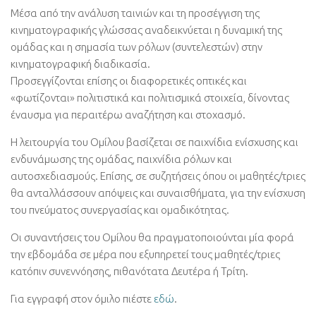
Μέσα από την ανάλυση ταινιών και τη προσέγγιση της
κινηματογραφικής γλώσσας αναδεικνύεται η δυναμική της
ομάδας και η σημασία των ρόλων (συντελεστών) στην
κινηματογραφική διαδικασία.
Προσεγγίζονται επίσης οι διαφορετικές οπτικές και
«φωτίζονται» πολιτιστικά και πολιτισμικά στοιχεία, δίνοντας
έναυσμα για περαιτέρω αναζήτηση και στοχασμό.
Η λειτουργία του Ομίλου βασίζεται σε παιχνίδια ενίσχυσης και
ενδυνάμωσης της ομάδας, παιχνίδια ρόλων και
αυτοσχεδιασμούς. Επίσης, σε συζητήσεις όπου οι μαθητές/τριες
θα ανταλλάσσουν απόψεις και συναισθήματα, για την ενίσχυση
του πνεύματος συνεργασίας και ομαδικότητας.
Οι συναντήσεις του Ομίλου θα πραγματοποιούνται μία φορά
την εβδομάδα σε μέρα που εξυπηρετεί τους μαθητές/τριες
κατόπιν συνεννόησης, πιθανότατα Δευτέρα ή Τρίτη.
Για εγγραφή στον όμιλο πιέστε
εδώ
.