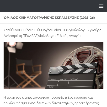
ΌΜΙΛΟΣ ΚΙΝΗΜΑΤΟΓΡΑΦΙΚΉΣ ΕΚΠΑΊΔΕΥΣΗΣ (2025-26)
Υπεύθυνοι Ομίλου: Ευθύμογλου Λίνα ΠΕ02/Φιλόλογ – Ζγκούρα
Ανδρομάχη ΠΕ02 ΕΑΕ/Φιλόλογος Ειδικής Αγωγής
Η τέχνη του κινηματογράφου προσφέρει ένα πλούσιο και
ποικίλο φάσμα εκπαιδευτικών δυνατοτήτων, προσφέροντας