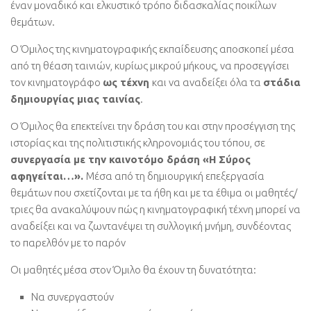
έναν μοναδικό και ελκυστικό τρόπο διδασκαλίας ποικίλων
θεμάτων.
Ο Όμιλος της κινηματογραφικής εκπαίδευσης αποσκοπεί μέσα
από τη θέαση ταινιών, κυρίως μικρού μήκους, να προσεγγίσει
τον κινηματογράφο
ως τέχνη
και να αναδείξει όλα τα
στάδια
δημιουργίας μιας ταινίας
.
O Όμιλος θα επεκτείνει την δράση του και στην προσέγγιση της
ιστορίας και της πολιτιστικής κληρονομιάς του τόπου, σε
συνεργασία με την καινοτόμο δράση «Η Σύρος
αφηγείται…».
Μέσα από τη δημιουργική επεξεργασία
θεμάτων που σχετίζονται με τα ήθη και με τα έθιμα οι μαθητές/
τριες θα ανακαλύψουν πώς η κινηματογραφική τέχνη μπορεί να
αναδείξει και να ζωντανέψει τη συλλογική μνήμη, συνδέοντας
το παρελθόν με το παρόν
Οι μαθητές μέσα στον Όμιλο θα έχουν τη δυνατότητα:
Να συνεργαστούν